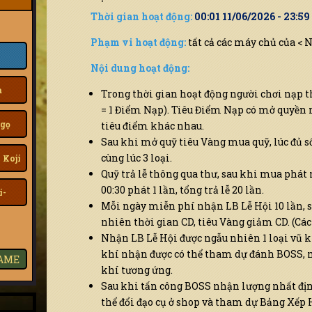
Thời gian hoạt động:
00:01 11/06/2026 - 23:5
Phạm vi hoạt động:
tất cả các máy chủ của < 
Nội dung hoạt động:
a
Trong thời gian hoạt động người chơi nạp 
= 1 Điểm Nạp). Tiêu Điểm Nạp có mở quyền
gọ
tiêu điểm khác nhau.
Sau khi mở quỹ tiêu Vàng mua quỹ, lúc đủ s
cùng lúc 3 loại.
 Koji
Quỹ trả lễ thông qua thư, sau khi mua phát 
00:30 phát 1 lần, tổng trả lễ 20 lần.
i-
Mỗi ngày miễn phí nhận LB Lễ Hội 10 lần, 
nhiên thời gian CD, tiêu Vàng giảm CD. (C
Nhận LB Lễ Hội được ngẫu nhiên 1 loại vũ k
khí nhận được có thể tham dự đánh BOSS, m
GAME
khí tương ứng.
Sau khi tấn công BOSS nhận lượng nhất đị
thể đổi đạo cụ ở shop và tham dự Bảng Xếp 