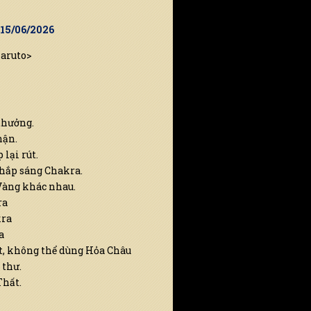
 15/06/2026
Naruto>
thưởng.
hận.
lại rút.
thắp sáng Chakra.
Vàng khác nhau.
ra
kra
a
ết, không thể dùng Hỏa Châu
 thư.
Thất.