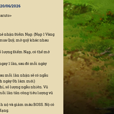
9 20/06/2026
Naruto>
thẻ nhận Điểm Nạp. (Nạp 1 Vàng
 mua Quỹ, mở quỹ khác nhau
ố lượng Điểm Nạp, có thể mở
ngay 1 lần, sau đó mỗi ngày
sau mỗi lần nhận sẽ có ngẫu
ách ngày 0h làm mới)
hí, số lượng ngẫu nhiên. Vũ
ỗi lần tấn công tiêu lượng vũ
nh nộ và giảm máu BOSS. Nộ có
Hạng.