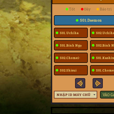
Tốt
Đầy
Bảo trì
S01.Daemon
S01.Uchiha
S02.Uchih
Sarada
Sarada
S01.Bính Ngọ
S02.Bính N
S02.Chomei-
S01.Kashin
Fuu
S02.Shisui
S01.Chome
Fuu
NHẬP ID MÁY CHỦ
VÀO 