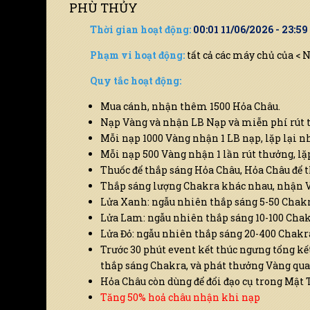
PHÙ THỦY
Thời gian hoạt động:
00:01 11/06/2026 - 23:59
Phạm vi hoạt động:
tất cả các máy chủ của < 
Quy tắc hoạt động:
Mua cánh, nhận thêm 1500 Hỏa Châu.
Nạp Vàng và nhận LB Nạp và miễn phí rút 
Mỗi nạp 1000 Vàng nhận 1 LB nạp, lặp lại n
Mỗi nạp 500 Vàng nhận 1 lần rút thưởng, lặp 
Thuốc để thắp sáng Hỏa Châu, Hỏa Châu để 
Thắp sáng lượng Chakra khác nhau, nhận 
Lửa Xanh: ngẫu nhiên thắp sáng 5-50 Chak
Lửa Lam: ngẫu nhiên thắp sáng 10-100 Cha
Lửa Đỏ: ngẫu nhiên thắp sáng 20-400 Chakr
Trước 30 phút event kết thúc ngưng tổng k
thắp sáng Chakra, và phát thưởng Vàng qua
Hỏa Châu còn dùng để đổi đạo cụ trong Mật 
Tăng 50% hoả châu nhận khi nạp