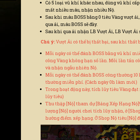
Có 5 loại vũ khí khác nhau, dùng vũ khí cấp 
mất nhiều máu, nhận nhiều Nộ.
Sau khi máu BOSS bằng 0 tiêu Vàng vượt ải, n
qua ải, máu BOSS sẽ đầy.
Sau khi qua ải nhận LB Vượt Ải, LB Vượt Ải
Chú ý:
Vượt Ải có thể bị thất bại, sau khi thấ
Mỗi ngày có thể đánh BOSS bằng vũ khí miễn 
công Vàng không hạn số lần. Mõi lần tấn 
và nhận ngẫu nhiên Nộ.
Mỗi ngày có thể đánh BOSS công thường 10 lầ
thường miễn phí. (Cách ngày 0h làm mới)
Trong hoạt động này, tích lũy tiêu Vàng đạ
lũy tiêu)
Thu thập [Nộ] tham dự [Bảng Xếp Hạng Nộ]
lượng [Nộ] người chơi tích lũy nhận, ở [Sho
hưởng điểm xếp hạng. Ở Shop Nộ tiêu [Nộ] đổi