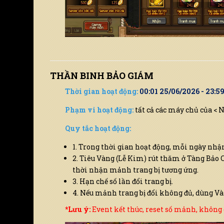
THẦN BINH BẢO GIÁM
Thời gian hoạt động:
00:01 25/06/2026 - 23:5
Phạm vi hoạt động:
tất cả các máy chủ của < 
Quy tắc hoạt động:
1. Trong thời gian hoạt động, mỗi ngày nhậ
2. Tiêu Vàng (Lễ Kim) rút thăm ở Tàng Bảo 
thời nhận mảnh trang bị tương ứng.
3. Hạn chế số lần đổi trang bị.
4. Nếu mảnh trang bị đổi không đủ, dùng Và
*Lưu ý:
Event kết thúc, reset số mảnh, không gi