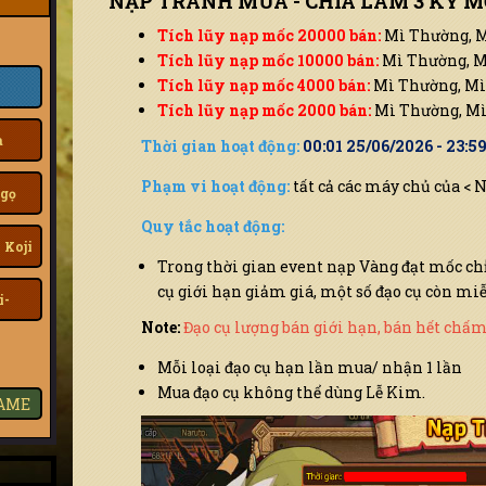
NẠP TRANH MUA - CHIA LÀM 3 KỲ MỖ
Tích lũy nạp mốc 20000 bán:
Mì Thường, Mì
Tích lũy nạp mốc 10000 bán:
Mì Thường, Mì
Tích lũy nạp mốc 4000 bán:
Mì Thường, Mì 
Tích lũy nạp mốc 2000 bán:
Mì Thường, Mì 
a
Thời gian hoạt động:
00:01 25/06/2026 - 23:5
Phạm vi hoạt động:
tất cả các máy chủ của < 
gọ
Quy tắc hoạt động:
 Koji
Trong thời gian event nạp Vàng đạt mốc ch
cụ giới hạn giảm giá, một số đạo cụ còn mi
i-
Note:
Đạo cụ lượng bán giới hạn, bán hết chấm
Mỗi loại đạo cụ hạn lần mua/ nhận 1 lần
Mua đạo cụ không thể dùng Lễ Kim.
GAME