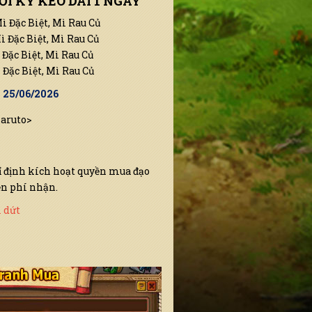
I KỲ KÉO DÀI 1 NGÀY
 Đặc Biệt, Mì Rau Củ
 Đặc Biệt, Mì Rau Củ
Đặc Biệt, Mì Rau Củ
Đặc Biệt, Mì Rau Củ
9 25/06/2026
Naruto>
ỉ định kích hoạt quyền mua đạo
ễn phí nhận.
 dứt