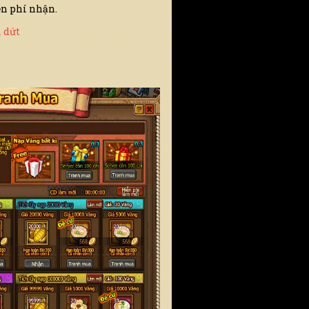
ễn phí nhận.
 dứt