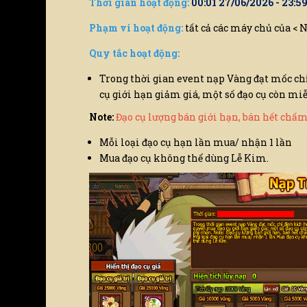
Thời gian hoạt động:
00:01 27/06/2026 - 23:5
Phạm vi hoạt động:
tất cả các máy chủ của < 
Chọn server để nhận code
Quy tắc hoạt động:
Vui lòng chọn
Trong thời gian event nạp Vàng đạt mốc ch
cụ giới hạn giảm giá, một số đạo cụ còn mi
Note:
Đạo cụ lượng bán giới hạn, bán hết chấm
Mỗi loại đạo cụ hạn lần mua/ nhận 1 lần
Mua đạo cụ không thể dùng Lễ Kim.