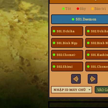
Tốt
Đầy
Bảo trì
S01.Daemon
S01.Uchiha
S02.Uchih
Sarada
Sarada
S01.Bính Ngọ
S02.Bính N
S02.Chomei-
S01.Kashin
Fuu
S02.Shisui
S01.Chome
Fuu
NHẬP ID MÁY CHỦ
VÀO 