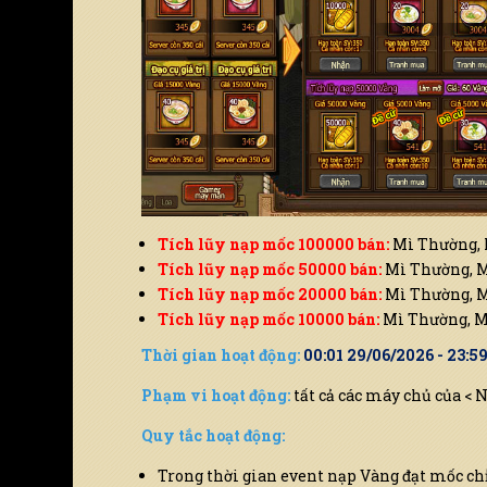
Tích lũy nạp mốc 100000 bán:
Mì Thường, M
Tích lũy nạp mốc 50000 bán:
Mì Thường, Mì
Tích lũy nạp mốc 20000 bán:
Mì Thường, Mì
Tích lũy nạp mốc 10000 bán:
Mì Thường, Mì
Thời gian hoạt động:
00:01 29/06/2026 - 23:5
Phạm vi hoạt động:
tất cả các máy chủ của < 
Quy tắc hoạt động:
Trong thời gian event nạp Vàng đạt mốc ch