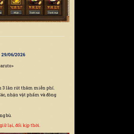
9 29/06/2026
Naruto>
n 3 lần rút thăm miễn phí.
Các, nhận vật phẩm và đồng
ng bù.
ữ lại, đổi kịp thời.