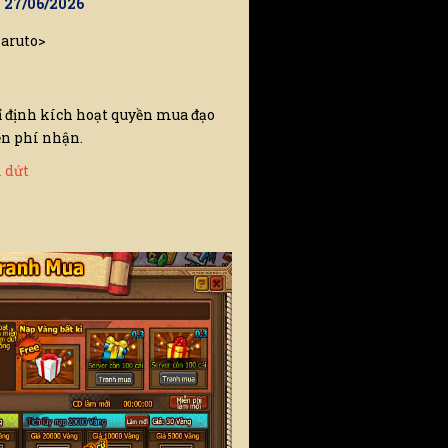
9 27/06/2026
Naruto>
ỉ định kích hoạt quyền mua đạo
ễn phí nhận.
 dứt