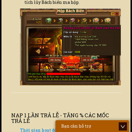
tích lũy Bách biến ma hộp.
NẠP 1 LẦN TRẢ LỄ - TĂNG % CÁC MỐC
TRẢ LỄ
Bạn cần hỗ trợ
Thời gian hoạt động:
00:01 21/05/2026 - 23:59