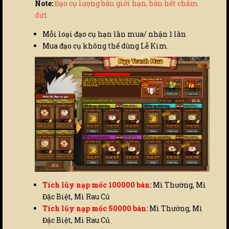
Note:
Đạo cụ lượng bán giới hạn, bán hết chấm
dứt
Mỗi loại đạo cụ hạn lần mua/ nhận 1 lần
Mua đạo cụ không thể dùng Lễ Kim.
Tích lũy nạp mốc 100000 bán:
Mì Thường, Mì
Đặc Biệt, Mì Rau Củ
Tích lũy nạp mốc 50000 bán:
Mì Thường, Mì
Đặc Biệt, Mì Rau Củ