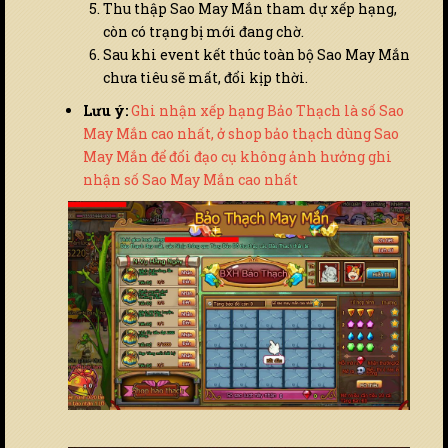
Thu thập Sao May Mắn tham dự xếp hạng,
còn có trạng bị mới đang chờ.
Sau khi event kết thúc toàn bộ Sao May Mắn
chưa tiêu sẽ mất, đổi kịp thời.
Lưu ý:
Ghi nhận xếp hạng Bảo Thạch là số Sao
May Mắn cao nhất, ở shop bảo thạch dùng Sao
May Mắn để đổi đạo cụ không ảnh hưởng ghi
nhận số Sao May Mắn cao nhất