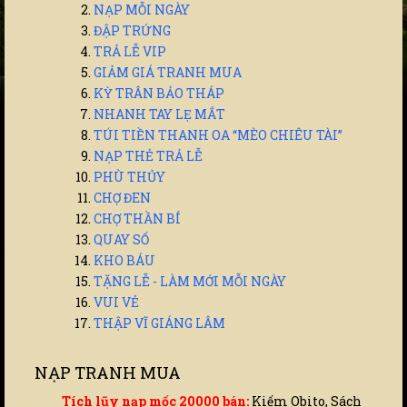
NẠP MỖI NGÀY
ĐẬP TRỨNG
TRẢ LỄ VIP
GIẢM GIÁ TRANH MUA
KỲ TRÂN BẢO THÁP
NHANH TAY LẸ MẮT
TÚI TIỀN THANH OA “MÈO CHIÊU TÀI”
NẠP THẺ TRẢ LỄ
PHÙ THỦY
CHỢ ĐEN
CHỢ THẦN BÍ
QUAY SỐ
KHO BÁU
TẶNG LỄ - LÀM MỚI MỖI NGÀY
VUI VẺ
THẬP VĨ GIÁNG LÂM
NẠP TRANH MUA
Tích lũy nạp mốc 20000 bán:
Kiếm Obito, Sách