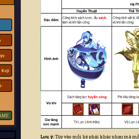
a
gọ
 Koji
i-
GAME
Lưu ý:
Tùy vào mỗi hệ phái khác nhau mà mỗi