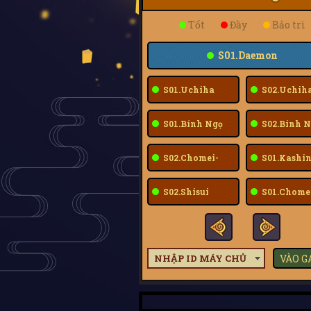
Tốt
Đầy
Bảo trì
S01.Daemon
S01.Uchiha
S02.Uchih
Sarada
Sarada
S01.Bính Ngọ
S02.Bính N
S02.Chomei-
S01.Kashin
Fuu
S02.Shisui
S01.Chome
Fuu
NHẬP ID MÁY CHỦ
VÀO 