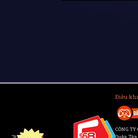
Điều kh
CÔNG TY C
Quận Tân