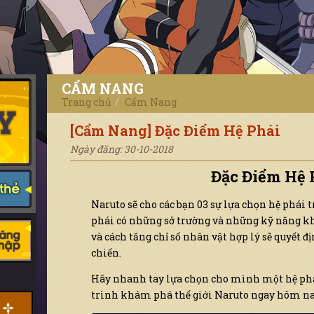
CẨM NANG
Chọn server để nhận code
Trang chủ
Cẩm Nang
Vui lòng chọn
[Cẩm Nang] Đặc Điểm Hệ Phái
Ngày đăng: 30-10-2018
Đặc Điểm Hệ 
Naruto sẽ cho các bạn 03 sự lựa chọn hệ phái 
phái có những sở trường và những kỹ năng kh
và cách tăng chỉ số nhân vật hợp lý sẽ quyết đ
chiến.
Hãy nhanh tay lựa chọn cho mình một hệ phá
trình khám phá thế giới Naruto ngay hôm na