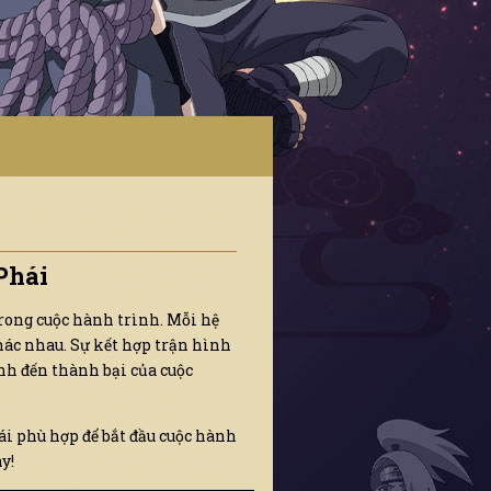
Phái
trong cuộc hành trình. Mỗi hệ
ác nhau. Sự kết hợp trận hình
ịnh đến thành bại của cuộc
i phù hợp để bắt đầu cuộc hành
y!