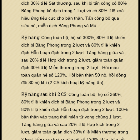
địch 30% tỉ lệ Sát thương, sau khi bị tấn công có 80%
Băng Phong kẻ địch trong 1 lượt và có
30% tỉ lệ xoá
hiệu ứng tiêu cực cho bản thân. Tấn công bỏ qua
siêu né, miễn dịch Băng Phong và Mù.
Kỹ năng:
Công toàn bộ, hệ số 300%, 80% tỉ lệ khiến
địch bị Băng Phong trong 2 lượt và 80% tỉ lệ khiến
địch Hỗn Loạn địch trong 2 lượt.
Tăng hàng giữa và
sau 20% tỉ lệ Hợp kích trong 2 lượt,
giảm toàn quân
địch 30% tỉ lệ Miễn thương trong 2 lượt
. Hồi máu
toàn quân hệ số 120%. Hồi bản thân 50 nộ, hồi đồng
đội 30 nộ khí.(2 CS kích hoạt kỹ năng ẩn)
Kỹ năng sau khi 2 CS:
Công toàn bộ, hệ số 360%,
80% tỉ lệ khiến địch bị Băng Phong trong 2 lượt và
80% tỉ lệ khiến địch Hỗn Loạn địch trong 2 lượt.
100%
bản thân vào trạng thái miễn tử vong chủng 1 lượt
.
Tăng hàng giữa và sau 20% tỉ lệ Hợp kích trong 2
lượt, giảm toàn quân địch 30% tỉ lệ Miễn thương trong
2 lượt
. Hồi máu toàn quân hệ số 120%.
Bản thân hồi