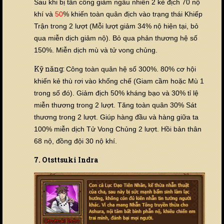
Sau khi bị tấn công giảm ngẫu nhiên 2 kẻ địch 70 nộ
khí và
50
% khiến toàn quân địch vào trạng thái Khiếp
Trận trong 2 lượt (Mỗi lượt giảm 34% nộ hiện tại, bỏ
qua miễn dịch giảm nộ). Bỏ qua phản thương hệ số
150%. Miễn dịch mù và tử vong chủng.
Kỹ năng:
Công toàn quân hệ số 300%
. 80% cơ hội
khiến kẻ thù rơi vào khống chế (Giam cầm hoặc Mù 1
trong số đó). Giảm địch 50% kháng bạo
và 30% tỉ lệ
miễn thương trong 2 lượt
. Tăng toàn quân 30% Sát
thương trong 2 lượt.
Giúp hàng đầu và hàng giữa ta
100% miễn dịch Tử Vong Chủng 2 lượt. Hồi bản thân
68 nộ, đồng đội 30 nộ khí.
7. Otsttsuki Indra