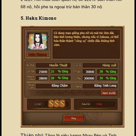
68 nộ, hồi phe ta ngoại trừ bản thân 30 nộ.
5. Haku Kimono
Thiên phú:
Tăng % siêu lượng Nhạy Bén và Tinh