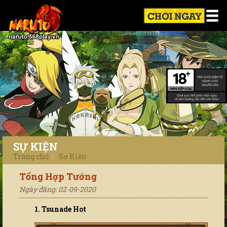
SỰ KIỆN
Trang chủ
Sự Kiện
Tổng Hợp Tướng
Ngày đăng: 02-09-2020
1. Tsunade Hot