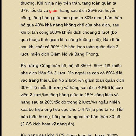
thương. Khi Ninja này trên trận, tăng toàn quân ta
37% tốc độ và
giảm
hàng sau địch 25% vật huyễn
công, tăng hàng giữa sau phe ta 30% máu, bản thân
bỏ qua 40% khả năng khống chế của phe địch, sau
khi bị tấn công 500% khiến địch choáng 1 lượt (bỏ
qua thuộc tính giảm khả năng khống chế), Bản thân
sau khi chết có 90% tỉ lệ hỗn loạn toàn quân địch 2
lượt, miễn dịch Giảm Nộ và Băng Phong.
Kỹ năng:
Công toàn bộ, hệ số 350%, 80% tỉ lệ khiến
phe địch Hóa Đá 2 lượt, %n ngoài ra còn có 80% tỉ lệ
vào trạng thái Cấm Nộ 2 lượt,%n giảm toàn quân địch
30% tỉ lệ miễn thương và hàng sau địch 40% tỉ lệ cứu
viện 2 lượt,%n tăng hàng giữa ta
15% công kích và
hàng sau ta 20% tốc độ trong 2 lượt,%n ngẫu nhiên
xoá bỏ hiệu ứng tiêu cực cho 1-4 Ninja phe ta.%n Hồi
bản thân 50 nộ, hồi phe ta ngoại trừ bản thân 30 nộ.
(2 CS kích hoạt kỹ năng ẩn)
Kỹ năng sau khi 2 CS:
Công toàn bộ, hệ số 380%,