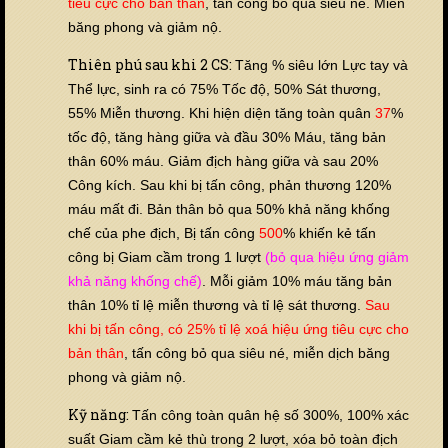
tiêu cực cho bản thân
, tấn công bỏ qua siêu né. Miễn
băng phong và giảm nộ.
Thiên phú sau khi 2 CS:
Tăng % siêu lớn Lực tay và
Thể lực, sinh ra có 75% Tốc độ, 50% Sát thương,
55% Miễn thương. Khi hiện diện tăng toàn quân
37
%
tốc độ, tăng hàng giữa và đầu 30% Máu, tăng bản
thân 60% máu. Giảm địch hàng giữa và sau 20%
Công kích. Sau khi bị tấn công, phản thương 120%
máu mất đi. Bản thân bỏ qua 50% khả năng khống
chế của phe địch, Bị tấn công
500
% khiến kẻ tấn
công bị Giam cầm trong 1 lượt
(bỏ qua hiệu ứng giảm
khả năng khống chế)
. Mỗi giảm 10% máu tăng bản
thân 10% tỉ lệ miễn thương và tỉ lệ sát thương.
Sau
khi bị tấn công, có 25% tỉ lệ xoá hiệu ứng tiêu cực cho
bản thân
, tấn công bỏ qua siêu né, miễn dịch băng
phong và giảm nộ.
Kỹ năng:
Tấn công toàn quân hệ số 300%, 100% xác
suất Giam cầm kẻ thù trong 2 lượt, xóa bỏ toàn địch