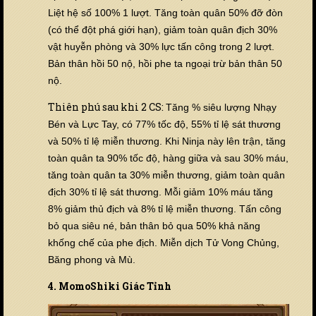
Liệt hệ số 100% 1 lượt. Tăng toàn quân 50% đỡ đòn
(có thể đột phá giới hạn), giảm toàn quân địch 30%
vật huyễn phòng và
30% lực tấn công trong 2 lượt.
Bản thân hồi 50 nộ, hồi phe ta ngoại trừ bản thân 50
nộ.
Thiên phú sau khi 2 CS:
Tăng % siêu lượng Nhạy
Bén và Lực Tay, có 77% tốc độ, 55% tỉ lệ sát thương
và 50% tỉ lệ miễn thương. Khi Ninja này lên trận, tăng
toàn quân ta 90% tốc độ, hàng giữa và sau 30% máu,
tăng toàn quân ta 30% miễn thương,
giảm toàn quân
địch 30% tỉ lệ sát thương
.
Mỗi giảm 10% máu tăng
8% giảm thủ địch và 8% tỉ lệ miễn thương
. Tấn công
bỏ qua siêu né,
bản thân bỏ qua 50% khả năng
khống chế của phe địch
. Miễn dịch Tử Vong Chủng,
Băng phong và Mù.
4. MomoShiki Giác Tỉnh