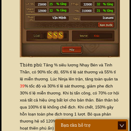
Thiên phú:
Tăng % siêu lượng Nhạy Bén và Tinh
Thần, có 90% tốc độ, 65% tỉ lệ sát thương và 55% tỉ
lệ miễn thương. Lúc Ninja lên trận, tăng toàn quân ta
39
% tốc độ và 30% tỉ lệ sát thương, giảm phe địch
30% tỉ lệ miễn thương. Khi bị tấn công, có 70% cơ hội
xoá tất cả hiệu ứng bất lợi cho bản thân. Bản thân bỏ
qua 100% tỉ lệ khống chế địch. Khi chết, 150% gây
hỗn loạn toàn phe địch trong 1 lượt. Bỏ qua phản
thương hệ số 120%, Hỗn loạn và giảm nộ. (2 CS kích
Bạn cần hỗ trợ
hoạt thiên phú ẩn)