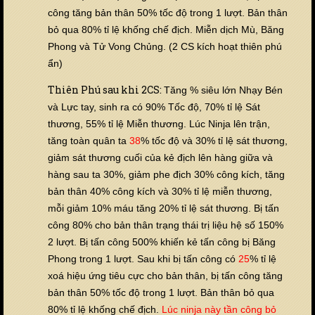
công tăng bản thân 50% tốc độ trong 1 lượt. Bản thân
bỏ qua 80% tỉ lệ khống chế địch. Miễn dịch Mù, Băng
Phong và Tử Vong Chủng. (2 CS kích hoạt thiên phú
ẩn)
Thiên Phú sau khi 2CS:
Tăng % siêu lớn Nhạy Bén
và Lực tay, sinh ra có 90% Tốc độ, 70% tỉ lệ Sát
thương, 55% tỉ lệ Miễn thương. Lúc Ninja lên trận,
tăng toàn quân ta
38
% tốc độ và 30% tỉ lệ sát thương,
giảm sát thương cuối của kẻ địch lên hàng giữa và
hàng sau ta 30%, giảm phe địch 30% công kích, tăng
bản thân 40% công kích và 30% tỉ lệ miễn thương,
mỗi giảm 10% máu tăng 20% tỉ lệ sát thương. Bị tấn
công 80% cho bản thân trạng thái trị liệu hệ số 150%
2 lượt. Bị tấn công 500% khiến kẻ tấn công bị Băng
Phong trong 1 lượt. Sau khi bị tấn công có
25
% tỉ lệ
xoá hiệu ứng tiêu cực cho bản thân, bị tấn công tăng
bản thân 50% tốc độ trong 1 lượt. Bản thân bỏ qua
80% tỉ lệ khống chế địch.
Lúc ninja này tần công bỏ