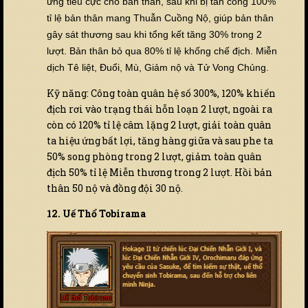
ứng tiêu cực cho bản thân, sau khi bị tấn công 100%
tỉ lệ bản thân mang Thuẫn Cuồng Nộ, giúp bản thân
gây sát thương sau khi tổng kết tăng 30% trong 2
lượt. Bản thân bỏ qua 80% tỉ lệ khống chế địch. Miễn
dịch Tê liệt, Đuổi, Mù, Giảm nộ và Tử Vong Chủng.
Kỹ năng: Công toàn quân hệ số 300%, 120% khiến
địch rơi vào trạng thái hỗn loạn 2 lượt, ngoài ra
còn có 120% tỉ lệ câm lặng 2 lượt, giải toàn quân
ta hiệu ứng bất lợi, tăng hàng giữa và sau phe ta
50% song phòng trong 2 lượt, giảm toàn quân
địch 50% tỉ lệ Miễn thương trong 2 lượt. Hồi bản
thân 50 nộ và đồng đội 30 nộ.
12. Uế Thổ Tobirama