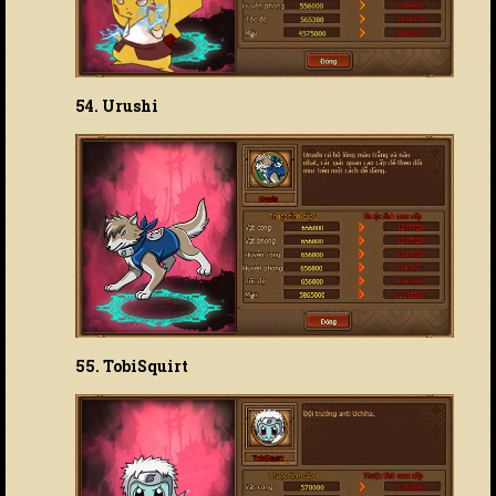
54. Urushi
55. TobiSquirt