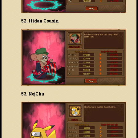
52. Hidan Cousin
53. NejChu