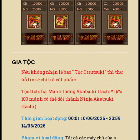
GIA TỘC
Nếu không nhận lễ bao " Tộc Otsutsuki" thì thư
hỗ trợ sẽ chỉ trả vật phẩm.
Tộc Uchiha: Mảnh tướng Akatsuki Itachi*1 (đủ
100 mảnh có thể đổi thành Ninja Akatsuki
Itachi)
Thời gian hoạt động:
00:01 10/06/2026 - 23:59
14/06/2026
Phạm vi hoạt động:
Tất cả các máy chủ của <