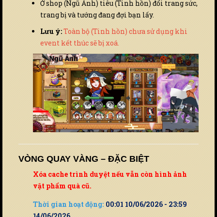
Ở shop (Ngũ Ảnh) tiêu (Tinh hồn) đổi trang sức,
trang bị và tướng đang đợi bạn lấy.
Lưu ý:
Toàn bộ (Tinh hồn) chưa sử dụng khi
event kết thúc sẽ bị xoá.
VÒNG QUAY VÀNG – ĐẶC BIỆT
Xóa cache trình duyệt nếu vẫn còn hình ảnh
vật phẩm quà cũ.
Thời gian hoạt động:
00:01 10/06/2026 - 23:59
14/06/2026