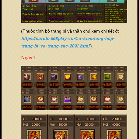
(Thuộc tính bộ trang bị và thần chú xem chi tiết ở:
https://naruto.568play.vn//su-kien/tong-hop-
trang-bi-va-trang-suc-2091.html
)
Ngày 1: