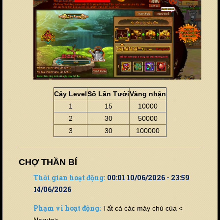
Cây Level
Số Lần Tưới
Vàng nhận
1
15
10000
2
30
50000
3
30
100000
CHỢ THẦN BÍ
Thời gian hoạt động:
00:01 10/06/2026 - 23:59
14/06/2026
Phạm vi hoạt động:
Tất cả các máy chủ của <
Naruto>