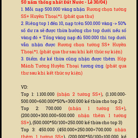
50 năm thống nhất Đất Nước - Lễ 30/04
)
1. Mỗi nạp 500.000 vàng nhận
Rương chọn tướng
SS+ Huyền Thoại*1. (phát qua thư)
2. Riêng top 1 đến 10, nạp trên 500.000 vàng -> 50%
số dư ra sẽ được thừa hưởng cho top dưới nếu số
vàng đó + Tổng vàng nạp đủ 500.000 thì top dưới
vẫn nhận được
Rương chọn tướng SS+ Huyền
Thoại*1. (phát qua thư sau khi kết thúc sự kiện)
3. Điểm dư kế thừa cũng nhận được thêm
Hộp
Mảnh Tướng Huyền Thoại
tương ứng.
(phát qua
thư sau khi kết thúc sự kiện)
VD:
Top 1: 1.100.000
(nhận 2 tướng SS+)
, (1.100.000-
500.000=600.000*50%=300.000 kế thừa cho top 2)
Top 2: 700.000
(nhận 1 tướng SS+)
,
(200.000+300.000=500.000
nhận thêm 1 tướng
SS+
), (500.000*50/100=250.000 kế thừa cho top 3)
Top 3: 450.000 (450.000+250.000=700.000
nhận
thêm 1 tướng SS+
), (200.000*50/100=100.000 kế