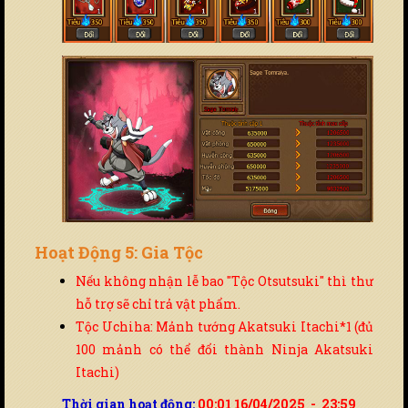
Hoạt Động 5: Gia Tộc
Nếu không nhận lễ bao "Tộc Otsutsuki" thì thư
hỗ trợ sẽ chỉ trả vật phẩm.
Tộc Uchiha: Mảnh tướng Akatsuki Itachi*1 (đủ
100 mảnh có thể đổi thành Ninja Akatsuki
Itachi)
Thời gian hoạt động:
00:01 16/04/2025 - 23:59