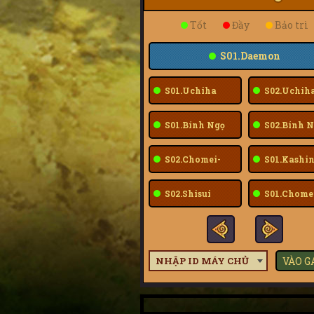
Tốt
Đầy
Bảo trì
S01.Daemon
S01.Uchiha
S02.Uchih
Sarada
Sarada
S01.Bính Ngọ
S02.Bính N
S02.Chomei-
S01.Kashin
Fuu
S02.Shisui
S01.Chome
Fuu
NHẬP ID MÁY CHỦ
VÀO 