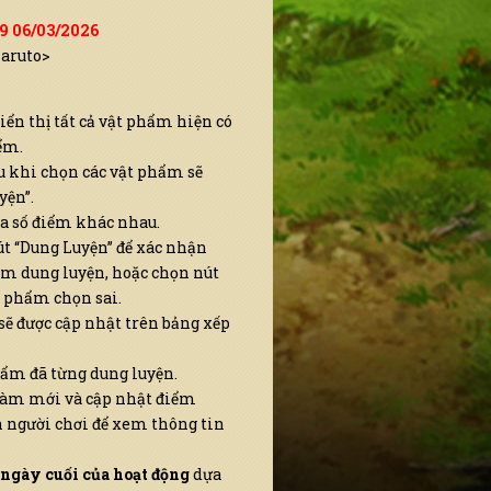
59 06/03/2026
Naruto>
iển thị tất cả vật phẩm hiện có
ểm.
u khi chọn các vật phẩm sẽ
ện”.
a số điểm khác nhau.
t “Dung Luyện” để xác nhận
ểm dung luyện, hoặc chọn nút
t phẩm chọn sai.
sẽ được cập nhật trên bảng xếp
phẩm đã từng dung luyện.
làm mới và cập nhật điểm
n người chơi để xem thông tin
ngày cuối của hoạt động
dựa