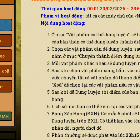
Thời gian hoạt động:
00:01 20/02/2026 - 23:
Phạm vi hoạt động:
tất cả các máy chủ của <
Nội dung hoạt động:
Ở mục “Vật phẩm có thể dung luyện”: sẽ h
a
của bản thân có thể dung luyện thành đi
Chọn các vật phẩm cần để dung luyện, sa
gọ
nằm ở mục “Chuyển thành điểm dung luy
Mỗi vật phẩm khác nhau sẽ dung luyện r
Sau khi chọn vật phẩm xong, bấm vào nú
 Koji
việc chuyển tất cả vật phẩm đó thành đi
“Xoá” để chọn lại các vật phẩm nếu có vậ
i-
Sau khi đã Dung Luyện thì điểm của bạn 
hạng.
Lịch sử: nơi bạn có thể xem lại các vật 
Bảng Xếp Hạng (BXH): Cứ mỗi 5 phút sẽ 
GAME
Dung luyện trên BXH. Có thể bấm vào tê
nhẫn đội người chơi đó.
Phần thưởng: sẽ được phát vào lúc
23h15 