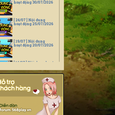
hoạt động 30/07/2026
[ 24/07 ] Nội dung
hoạt động 25/07/2026
[ 19/07 ] Nội dung
hoạt động 20/07/2026
[ 14/07 ] Nội dung hoạt
động 15/07/2026
[ 14/07 ] 10h -
15.07.2026 : Khai mở
máy chủ S01.Daemon
[ 09/07 ] Nội dung
hoạt động 10/07/2026