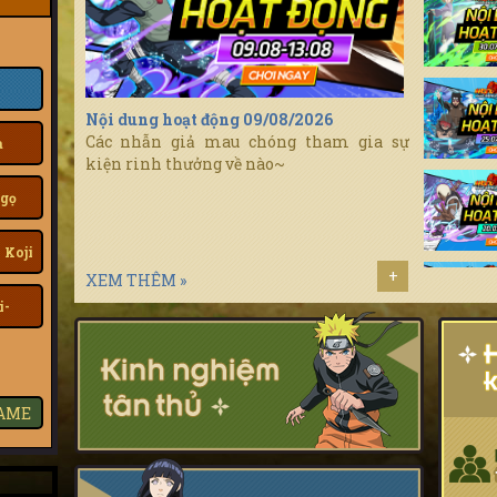
Nội dung hoạt động 09/08/2026
Các nhẫn giả mau chóng tham gia sự
a
kiện rinh thưởng về nào~
gọ
 Koji
+
XEM THÊM »
i-
GAME