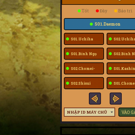
Tốt
Đầy
Bảo trì
S01.Daemon
S01.Uchiha
S02.Uchih
Sarada
Sarada
S01.Bính Ngọ
S02.Bính N
S02.Chomei-
S01.Kashin
Fuu
S02.Shisui
S01.Chome
Fuu
NHẬP ID MÁY CHỦ
VÀO 