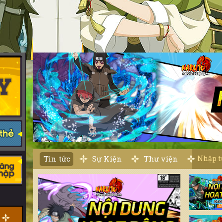
Chọn server để nhận code
Vui lòng chọn
Tin tức
Sự Kiện
Thư viện