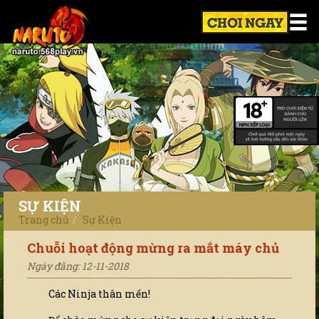
SỰ KIỆN
Trang chủ
Sự Kiện
Chuỗi hoạt động mừng ra mắt máy chủ
Ngày đăng: 12-11-2018
Các Ninja thân mến!