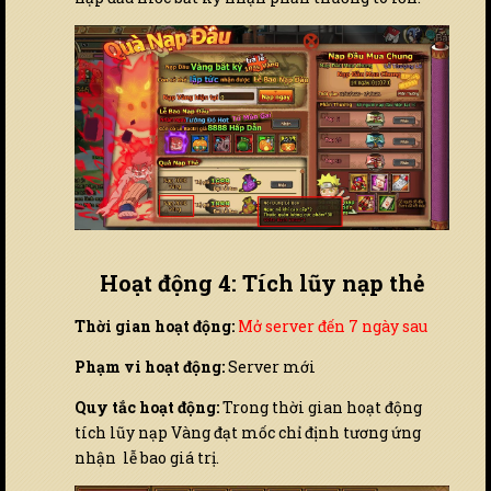
Hoạt động 4: Tích lũy nạp thẻ
Thời gian hoạt động:
Mở server đến 7 ngày sau
Phạm vi hoạt động:
Server mới
Quy tắc hoạt động:
Trong thời gian hoạt động
tích lũy nạp Vàng đạt mốc chỉ định tương ứng
nhận lễ bao giá trị.