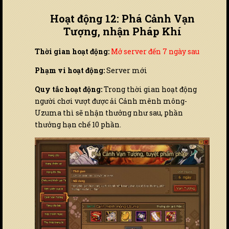
Hoạt động 12: Phá Cảnh Vạn
Tượng, nhận Pháp Khí
Thời gian hoạt động:
Mở server đến 7 ngày sau
Phạm vi hoạt động:
Server mới
Quy tắc hoạt động:
Trong thời gian hoạt động
người chơi vượt được ải Cảnh mênh mông-
Uzuma thì sẽ nhận thưởng như sau, phần
thưởng hạn chế 10 phần.