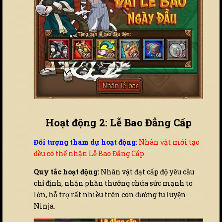
Hoạt động 2: Lễ Bao Đẳng Cấp
Đối tượng tham dự hoạt động:
Nhân vật mới tạo
đều có thể nhận Lễ Bao Đẳng Cấp
Quy tắc hoạt động:
Nhân vật đạt cấp độ yêu cầu
chỉ định, nhận phần thưởng chứa sức mạnh to
lớn, hỗ trợ rất nhiều trên con đường tu luyện
Ninja.