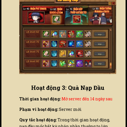
Hoạt động 3: Quà Nạp Đầu
Thời gian hoạt động:
Mở server đến 14 ngày sau
Phạm vi hoạt động:
Server mới
Quy tắc hoạt động:
Trong thời gian hoạt động,
nạp đầu mốc bất kỳ nhận phần thưởng to lớn.