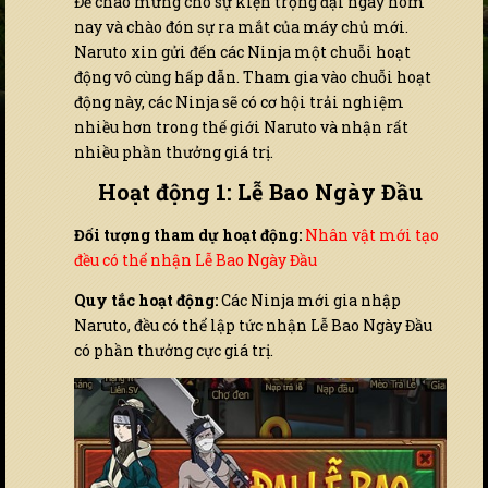
Để chào mừng cho sự kiện trọng đại ngày hôm
nay và chào đón sự ra mắt của máy chủ mới.
Naruto xin gửi đến các Ninja một chuỗi hoạt
động vô cùng hấp dẫn. Tham gia vào chuỗi hoạt
động này, các Ninja sẽ có cơ hội trải nghiệm
nhiều hơn trong thế giới Naruto và nhận rất
nhiều phần thưởng giá trị.
Hoạt động 1: Lễ Bao Ngày Đầu
Đối tượng tham dự hoạt động:
Nhân vật mới tạo
đều có thể nhận Lễ Bao Ngày Đầu
Quy tắc hoạt động:
Các Ninja mới gia nhập
Naruto, đều có thể lập tức nhận Lễ Bao Ngày Đầu
có phần thưởng cực giá trị.