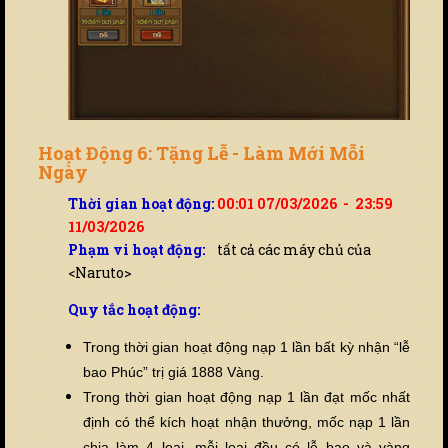
Hoạt Động 6: Tặng Lễ - Làm Mới Mỗi
Ngày
Thời gian hoạt động:
00:01 07/03/2026 - 23:59
11/03/2026
Phạm vi hoạt động:
tất cả các máy chủ của
<Naruto>
Quy tắc hoạt động:
Trong thời gian hoạt động nạp 1 lần bất kỳ nhận “lễ
bao Phúc” trị giá 1888 Vàng.
Trong thời gian hoạt động nạp 1 lần đạt mốc nhất
định có thể kích hoạt nhận thưởng, mốc nạp 1 lần
chia làm 4 loại, mỗi loại đ
ề
u có lễ bao và vàng