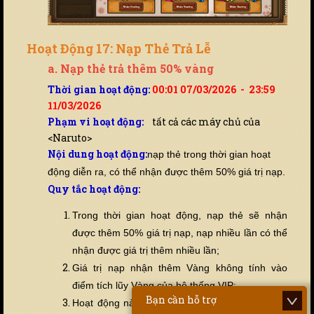
Hoạt Động 17: Nạp Thẻ Trả Lễ
a. Nạp thẻ trả thêm 50% vàng
Thời gian hoạt động:
00:01 07/03/2026 - 23:59
11/03/2026
Phạm vi hoạt động:
tất cả các máy chủ của
<Naruto>
Nội dung hoạt động:
nạp thẻ trong thời gian hoạt
động diễn ra, có thể nhận được thêm 50% giá trị nạp.
Quy tắc hoạt động:
Trong thời gian hoạt động, nạp thẻ sẽ nhận
được thêm 50% giá trị nạp, nạp nhiều lần có thể
nhận được giá trị thêm nhiều lần;
Giá trị nạp nhận thêm Vàng không tính vào
điểm tích lũy Vàng của hệ thống VIP;
Bạn cần hỗ trợ
Hoạt động này không xung đột với nạp thẻ lần