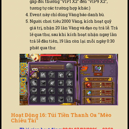
gấp đôi thưởng "VIP1 X2" đến "VIP9 X2",
tương tự các trường hợp khác.)
Event này chỉ dùng Vàng báo danh bù.
Người chơi tiêu 2000 Vàng, kích hoạt quỹ
giá trị, nhận 20 lần Vàng và đạo cụ trả lễ. Trả
lẽ qua thư, sau khi kích hoạt nhận ngay lần
trả lễ đầu tiên, 19 lần còn lại mỗi ngày 0:30
phát qua thư.
Hoạt Động 16: Túi Tiền Thanh Oa "Mèo
Chiêu Tài"