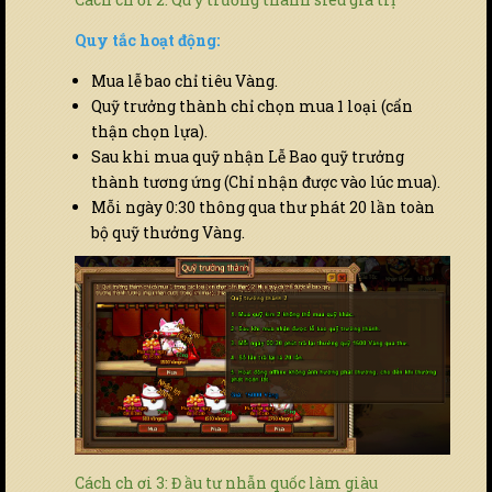
Quy tắc hoạt động:
Mua lễ bao chỉ tiêu Vàng.
Quỹ trưởng thành chỉ chọn mua 1 loại (cẩn
thận chọn lựa).
Sau khi mua quỹ nhận Lễ Bao quỹ trưởng
thành tương ứng (Chỉ nhận được vào lúc mua).
Mỗi ngày 0:30 thông qua thư phát 20 lần toàn
bộ quỹ thưởng Vàng.
Cách ch ơi 3: Đ ầu tư nhẫn quốc làm giàu