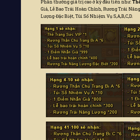
Phần thưởng giá trị cao ở kỳ đầu tiên như:
Thẻ
Giả, Lễ Bao Trái Hoàn Chỉnh, Rương Trái Năn
Lượng-Đặc Biệt, Túi Sổ Nhiệm Vụ S,A,B,C,D.
Chọn server để nhận code
Vui lòng chọn