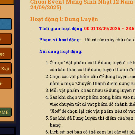
Chuỗi Event Mừng Sinh Nhật 12 Năm 
24/09/2025)
Hoạt động 1: Dung Luyện
Thời gian hoạt động:
00:01 18/09/2025 - 23:
a
Phạm vi hoạt động:
tất cả các máy chủ của 
Nội dung hoạt động:
gọ
Ở mục “Vật phẩm có thể dung luyện”: sẽ h
 Koji
của bản thân có thể dung luyện thành đi
Chọn các vật phẩm cần để dung luyện, sa
nằm ở mục “Chuyển thành điểm dung luy
i-
Mỗi vật phẩm khác nhau sẽ dung luyện r
Sau khi chọn vật phẩm xong, bấm vào nú
việc chuyển tất cả vật phẩm đó thành đi
“Xoá” để chọn lại các vật phẩm nếu có vậ
GAME
Sau khi đã Dung Luyện thì điểm của bạn 
hạng.
Lịch sử: nơi bạn có thể xem lại các vật 