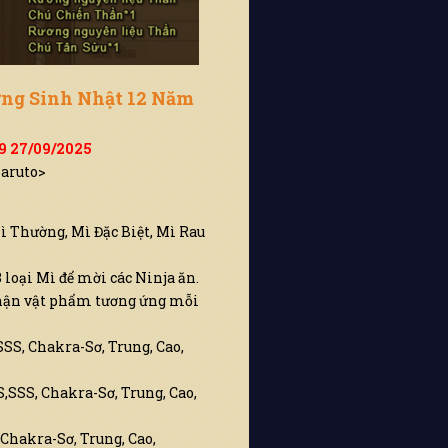
ừng Sinh Nhật 12 Năm
59 27/09/2025
Naruto>
ì Thường, Mì Đặc Biệt, Mì Rau
 loại Mì để mời các Ninja ăn.
 nhận vật phẩm tương ứng mỗi
SS, Chakra-Sơ, Trung, Cao,
S,SSS, Chakra-Sơ, Trung, Cao,
 Chakra-Sơ, Trung, Cao,