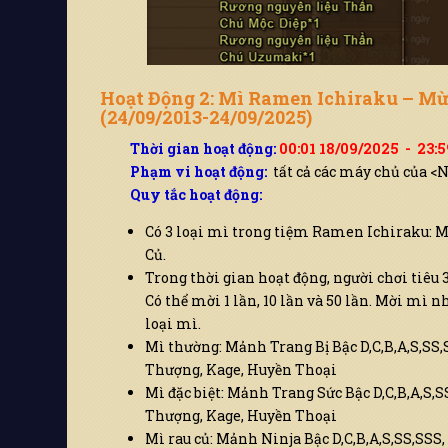
Hoạt Động 2: Mì Ramen Ichiraku – M
(24/09/2013-24/09/2025)
Thời gian hoạt động:
00:01 18/09/2025 - 23:
Phạm vi hoạt động:
tất cả các máy chủ của <
Quy tắc hoạt động:
Có 3 loại mì trong tiệm Ramen Ichiraku: M
Củ.
Trong thời gian hoạt động, người chơi tiêu 3
Có thể mời 1 lần, 10 lần và 50 lần. Mời mì
loại mì.
Mì thường: Mảnh Trang Bị Bậc D,C,B,A,S,SS,S
Thượng, Kage, Huyền Thoại
Mì đặc biệt: Mảnh Trang Sức Bậc D,C,B,A,S,S
Thượng, Kage, Huyền Thoại
Mì rau củ: Mảnh Ninja Bậc D,C,B,A,S,SS,SSS,