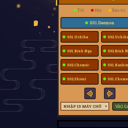
Tốt
Đầy
Bảo trì
S01.Daemon
S01.Uchiha
S02.Uchih
Sarada
Sarada
S01.Bính Ngọ
S02.Bính N
S02.Chomei-
S01.Kashin
Fuu
S02.Shisui
S01.Chome
Fuu
NHẬP ID MÁY CHỦ
VÀO 