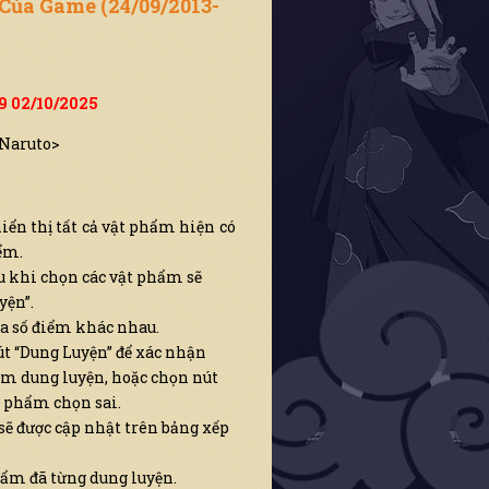
Của Game (24/09/2013-
59 02/10/2025
<Naruto>
iển thị tất cả vật phẩm hiện có
ểm.
u khi chọn các vật phẩm sẽ
ện”.
a số điểm khác nhau.
t “Dung Luyện” để xác nhận
ểm dung luyện, hoặc chọn nút
t phẩm chọn sai.
sẽ được cập nhật trên bảng xếp
phẩm đã từng dung luyện.