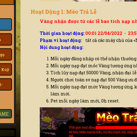
Hoạt Động 1: Mèo Trả Lễ
Vàng nhận được từ các lễ bao tích nạp n
Thời gian hoạt động:
00:01 22/04/2022 - 23:
a
Phạm vi hoạt động:
tất cả các máy chủ của 
Nội dung hoạt động:
gọ
Mỗi ngày đăng nhập có thể nhận thưởng
Mỗi ngày nạp đạt mốc Vàng tương ứng n
 Koji
Tích lũy nạp đạt 50000 Vàng, nhận đại lễ 
Người chơi toàn sv nạp đạt 500 Vàng ưu đ
i-
Mỗi ngày nạp đạt mức Vàng tương ứng, k
làm mới.
Pet mỗi ngày làm mới, 0h reset.
GAME