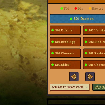
Tốt
Đầy
Bảo trì
S01.Daemon
S01.Uchiha
S02.Uchih
Sarada
Sarada
S01.Bính Ngọ
S02.Bính N
S02.Chomei-
S01.Kashin
Fuu
S02.Shisui
S01.Chome
Fuu
NHẬP ID MÁY CHỦ
VÀO 