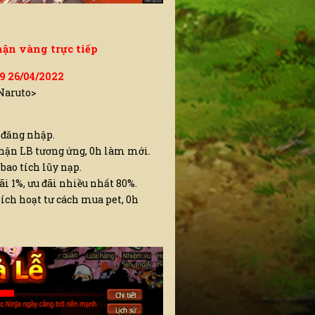
hận vàng trực tiếp
59 26/04/2022
<Naruto>
 đăng nhập.
hận LB tương ứng, 0h làm mới.
bao tích lũy nạp.
ãi 1%, ưu đãi nhiều nhất 80%.
ích hoạt tư cách mua pet, 0h