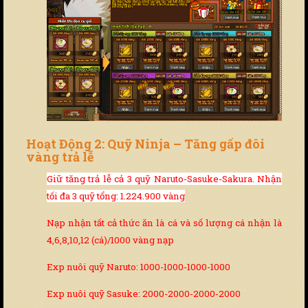
Hoạt Động 2: Quỹ Ninja – Tăng gấp đôi
vàng trả lễ
Giữ tăng trả lễ cả 3 quỹ Naruto-Sasuke-Sakura. Nhận
tối đa 3 quỹ tổng: 1.224.900 vàng
Nạp nhận tất cả thức ăn là cá và số lượng cá nhận là
4,6,8,10,12 (cá)/1000 vàng nạp
Exp nuôi quỹ Naruto: 1000-1000-1000-1000
Exp nuôi quỹ Sasuke: 2000-2000-2000-2000