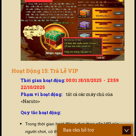
Hoạt Động 15: Trả Lễ VIP
Thời gian hoạt động:
00:01 18/10/2025 - 23:59
22/10/2025
Phạm vi hoạt động:
tất cả các máy chủ của
<Naruto>
Quy tắc hoạt động:
Trong thời gian hoạt động, dựa theo cấp VIP của
Bạn cần hỗ trợ
người chơi, có thể thu mua tương ứng cấp đá kim