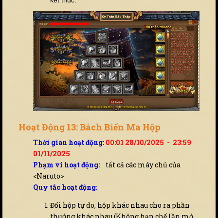
k
ế
t thúc.
Hoạt Động 13: Bách Biến Ma Hộp
Thời gian hoạt động:
00:01 28/10/2025 - 23:59
01/11/2025
Phạm vi hoạt động:
tất cả các máy chủ của
<Naruto>
Quy tắc hoạt động:
Đổi hộp tự do, hộp khác nhau cho ra phần
thưởng khác nhau (Không hạn chế lần mở