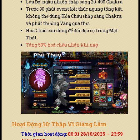
Lửa Đỏ: ngẫu nhiên thắp sáng 20-400 Chakra
Trước 30 phút event kết thúc ngưng tổng kết,
không thể dùng Hỏa Châu thắp sáng Chakra,
và phát thưởng Vàng qua thư.
Hỏa Châu còn dùng để đổi đạo cụ trong Mật
Thất.
Tăng 50% hoả châu nhận khi nạp
Hoạt Động 10: Thập Vĩ Giáng Lâm
Thời gian hoạt động:
00:01 28/10/2025 - 23:59