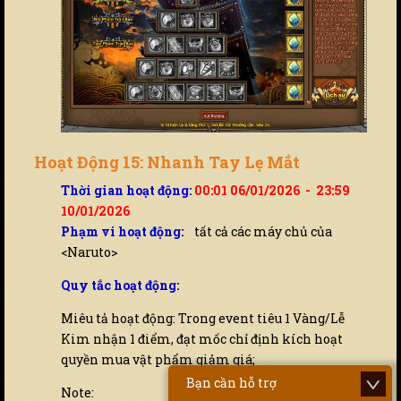
Hoạt Động 15: Nhanh Tay Lẹ Mắt
Thời gian hoạt động:
00:01 06/01/2026 - 23:59
10/01/2026
Phạm vi hoạt động:
tất cả các máy chủ của
<Naruto>
Quy tắc hoạt động:
Miêu tả hoạt động: Trong event tiêu 1 Vàng/Lễ
Kim nhận 1 điểm, đạt mốc chỉ định kích hoạt
quyền mua vật phẩm giảm giá;
Bạn cần hỗ trợ
Note: