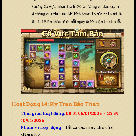
Rương Cổ Vực, nhận trả lễ 20 lần Vàng và đạo cụ. Trả
lễ thông qua thư, sau khi kích hoạt lập tức nhận trả lễ
lần 1, 19 lần khác sẽ ở mỗi ngày 0:30 nhận thư trả lễ.
Hoạt Động 14: Kỳ Trân Bảo Tháp
Thời gian hoạt động:
00:01 06/01/2026 - 23:59
10/01/2026
Phạm vi hoạt động:
tất cả các máy chủ của
<Naruto>