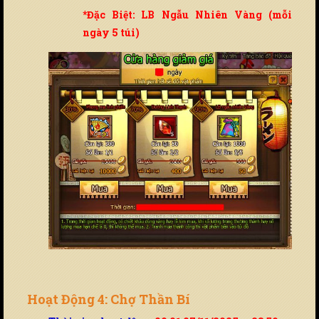
*Đặc Biệt: LB Ngẫu Nhiên Vàng (mỗi
ngày 5 túi)
Hoạt Động 4: Chợ Thần Bí