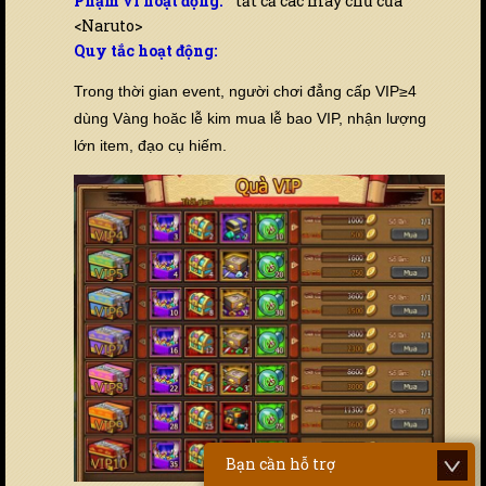
Phạm vi hoạt động:
tất cả các máy chủ của
<Naruto>
Quy tắc hoạt động:
Trong thời gian event, người chơi đẳng cấp VIP≥4
dùng Vàng hoăc lễ kim mua lễ bao VIP, nhận lượng
lớn item, đạo cụ hiếm.
Bạn cần hỗ trợ