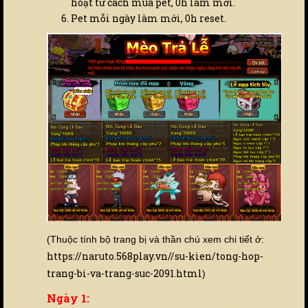
hoạt tư cách mua pet, 0h làm mới.
Pet mỗi ngày làm mới, 0h reset.
(Thuộc tính bộ trang bị và thần chú xem chi tiết ở:
https://naruto.568play.vn//su-kien/tong-hop-
trang-bi-va-trang-suc-2091.html
)
Ngày 1: