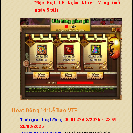
*Đặc Biệt: LB Ngẫu Nhiên Vàng (mỗi
ngày 5 túi)
Hoạt Động 14: Lễ Bao VIP
Thời gian hoạt động:
00:01 22/03/2026 - 23:59
26/03/2026