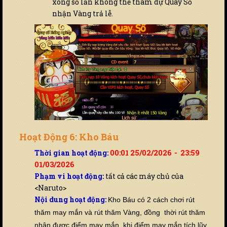
xong số lần không thể tham dự Quay Số
nhận Vàng trả lễ.
Hoạt Động 6: Kho Báu
Thời gian hoạt động:
00:01 25/02/2026 - 23:59
01/03/2026
Phạm vi hoạt động:
tất cả các máy chủ của
<Naruto>
Nội dung hoạt động:
Kho Báu có 2 cách chơi rút
thăm may mắn và rút thăm Vàng, đồng thời rút thăm
nhận được điểm may mắn, khi điểm may mắn tích lũy