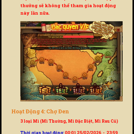
thưởng sẽ không thể tham gia hoạt động
này lần nữa.
Hoạt Động 4: Chợ Đen
3 loại Mì (Mì Thường, Mì Đặc Biệt, Mì Rau Củ)
Thời gian hoạt động:
00:01 25/02/2026 - 23:59