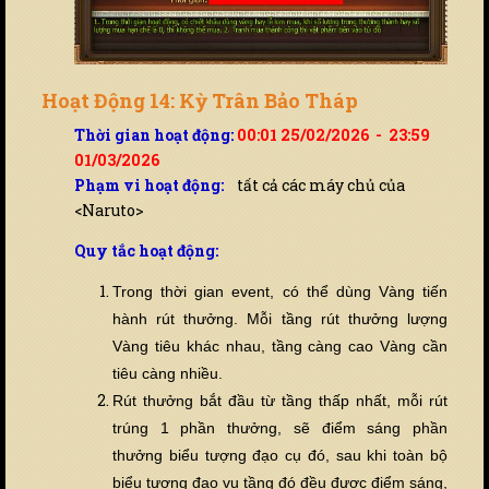
Hoạt Động 14: Kỳ Trân Bảo Tháp
Thời gian hoạt động:
00:01 25/02/2026 - 23:59
01/03/2026
Phạm vi hoạt động:
tất cả các máy chủ của
<Naruto>
Quy tắc hoạt động:
Trong thời gian event, có thể dùng Vàng ti
ế
n
hành rút thưởng. Mỗi tầng rút thưởng lượng
Vàng tiêu khác nhau, tầng càng cao Vàng cần
tiêu càng nhi
ề
u.
Rút thưởng bắt đầu từ tầng thấp nhất, mỗi rút
trúng 1 phần thưởng, sẽ điểm sáng phần
thưởng biểu tượng đạo cụ đó, sau khi toàn bộ
biểu tượng đạo vụ tầng đó đ
ề
u được điểm sáng,