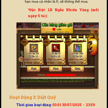
hạn mua cá nhân là 0, sẽ không thể mua.
*Đặc Biệt: LB Ngẫu Nhiên Vàng (mỗi
ngày 5 túi)
Hoạt Động 3: Diệt Quỷ
Thời gian hoạt động:
00:01 30/07/2025 - 23:59