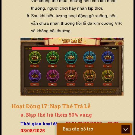
VIP không thể mua, nhưng nếu còn lần nhận
thưởng, người chơi hãy nhận kịp thời.
Sau khi biểu tượng hoạt động gỡ xuống, nếu
vẫn chưa nhận thưởng hồi lễ đá kim cương VIP,
sẽ không bồi thường.
Hoạt Động 17: Nạp Thẻ Trả Lễ
a. Nạp thẻ trả thêm 50% vàng
Thời gian hoạt động:
00:01 30/07/2025 - 23:59
Bạn cần hỗ trợ
03/08/2025