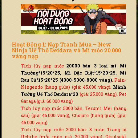
+-
Hoạt Động 1: Nạp Tranh Mua – New
Ninja Uế Thổ Deidara và Mì mốc 20.000
vàng nạp
Tích lũy nạp mốc
20000 bán
:
3 loại mì: Mì
Thường*15*20*25, Mì Đặc Biệt*15*20*25, Mì
Rau Củ*15*20*25 (4000-5000-8000 vàng)
, Pain-
Ningendo (hàng giữa) (giá: 45.000 vàng),
Mảnh
Tướng Uế Thổ Deidara*20
(giá: 25.000 vàng), Pet
Garaga (giá: 60.000 vàng)
Tích lũy nạp mốc 5000 bán: Terumi Mei (hàng
sau) (giá: 45.000 vàng), Chojuro (hàng giữa) (giá:
45.000 vàng)
Tích lũy nạp mốc 2000 bán: 8 món Trang bị
Uchiha (mỗi món giá: 20.000 vàng), Otsutsuki