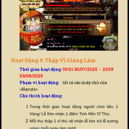
Hoạt Động 9: Thập Vĩ Giáng Lâm
Thời gian hoạt động:
00:01 30/07/2025 - 23:59
03/08/2025
Phạm vi hoạt động:
tất cả các máy chủ của
<Naruto>
Chú thích hoạt động:
Trong thời gian hoạt động người chơi tiêu 1
Vàng/ Lễ Kim nhận 1 điểm Tinh Hồn Vĩ Thú;
Mỗi thu thập 1 vĩ thú sẽ nhận lễ kim trả lễ tương
ướng (mỗi ngày làm mới);