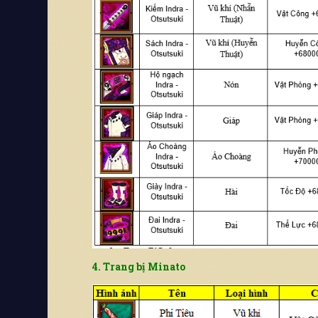
Chọn server để nhận code
Vui lòng chọn
4. Trang bị Minato