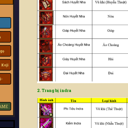
a
gọ
 Koji
i-
2. Trang bị indra
GAME