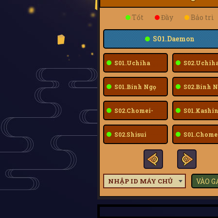
Tốt
Đầy
Bảo trì
S01.Daemon
S01.Uchiha
S02.Uchih
Sarada
Sarada
S01.Bính Ngọ
S02.Bính N
S02.Chomei-
S01.Kashin
Fuu
S02.Shisui
S01.Chome
Fuu
NHẬP ID MÁY CHỦ
VÀO 