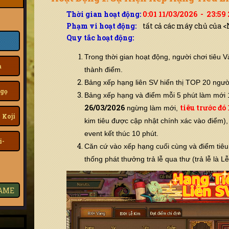
Thời gian hoạt động:
0:01 11/03/2026 - 23:59
Phạm vi hoạt động:
tất cả các máy chủ của 
Quy tắc hoạt động:
Trong thời gian hoạt động, người chơi tiêu
a
thành điểm.
Bảng xếp hạng liên SV hiển thị TOP 20 ngườ
gọ
Bảng xếp hạng và điểm mỗi 5 phút làm mới 
26/03/2026
tiêu trước đó 
ngừng làm mới,
 Koji
kim tiêu được cập nhật chính xác vào điểm), 
event kết thúc 10 phút.
i-
Căn cứ vào xếp hạng cuối cùng và điểm tiêu 
thống phát thưởng trả lễ qua thư (trả lễ là Lễ
GAME