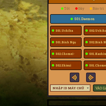
Tốt
Đầy
Bảo trì
S01.Daemon
S01.Uchiha
S02.Uchih
Sarada
Sarada
S01.Bính Ngọ
S02.Bính N
S02.Chomei-
S01.Kashin
Fuu
S02.Shisui
S01.Chome
Fuu
NHẬP ID MÁY CHỦ
VÀO 