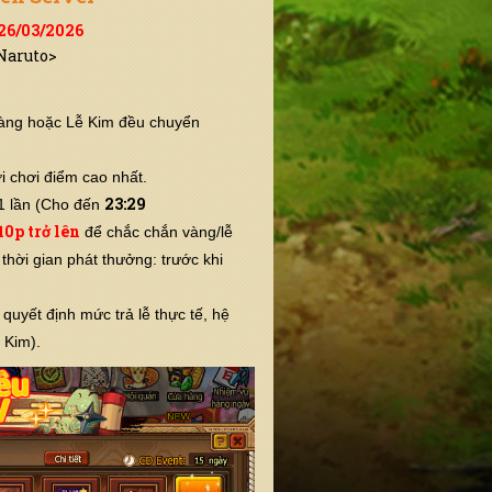
 26/03/2026
<Naruto>
 Vàng hoặc Lễ Kim đều chuyển
i chơi điểm cao nhất.
23:29
1 lần (Cho đến
10p trở lên
để chắc chắn vàng/lễ
thời gian phát thưởng: trước khi
quyết định mức trả lễ thực tế, hệ
 Kim).