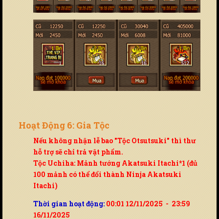
Hoạt Động 6: Gia Tộc
Nếu không nhận lễ bao "Tộc Otsutsuki" thì thư
hỗ trợ sẽ chỉ trả vật phẩm.
Tộc Uchiha: Mảnh tướng Akatsuki Itachi*1 (đủ
100 mảnh có thể đổi thành Ninja Akatsuki
Itachi)
Thời gian hoạt động:
00:01 12/11/2025 - 23:59
16/11/2025