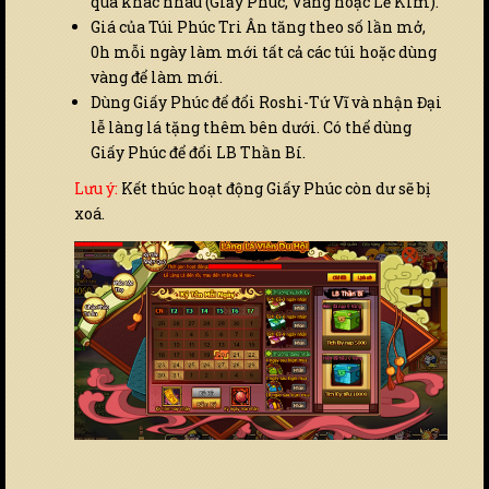
quà khác nhau (Giấy Phúc, Vàng hoặc Lễ Kim).
Giá của Túi Phúc Tri Ân tăng theo số lần mở,
0h mỗi ngày làm mới tất cả các túi hoặc dùng
vàng để làm mới.
Dùng Giấy Phúc để đổi Roshi-Tứ Vĩ và nhận Đại
lễ làng lá tặng thêm bên dưới. Có thể dùng
Giấy Phúc để đổi LB Thần Bí.
Lưu ý:
Kết thúc hoạt động Giấy Phúc còn dư sẽ bị
xoá.