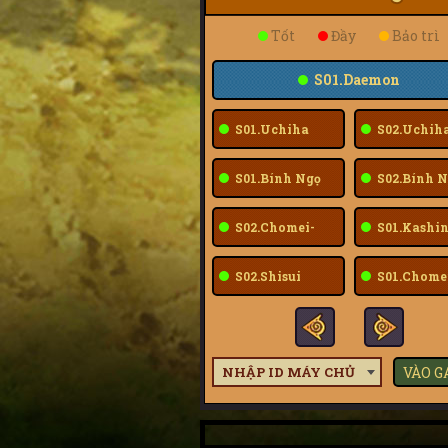
Tốt
Đầy
Bảo trì
S01.Daemon
S01.Uchiha
S02.Uchih
Sarada
Sarada
S01.Bính Ngọ
S02.Bính N
S02.Chomei-
S01.Kashin
Fuu
S02.Shisui
S01.Chome
Fuu
NHẬP ID MÁY CHỦ
VÀO 