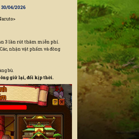
9 30/04/2026
Naruto>
ận 3 lần rút thăm miễn phí.
 Các, nhận vật phẩm và đồng
ng bù.
ng giữ lại, đổi kịp thời.