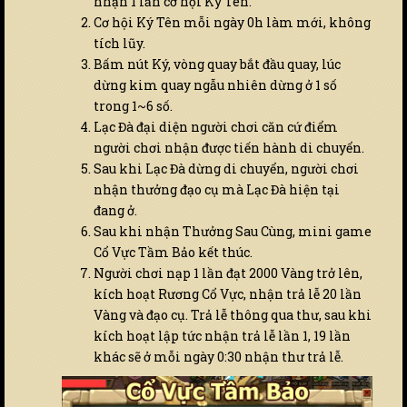
nhận 1 lần cơ hội Ký Tên.
Cơ hội Ký Tên mỗi ngày 0h làm mới, không
tích lũy.
Bấm nút Ký, vòng quay bắt đầu quay, lúc
dừng kim quay ngẫu nhiên dừng ở 1 số
trong 1~6 số.
Lạc Đà đại diện người chơi căn cứ điểm
người chơi nhận được tiến hành di chuyển.
Sau khi Lạc Đà dừng di chuyển, người chơi
nhận thưởng đạo cụ mà Lạc Đà hiện tại
đang ở.
Sau khi nhận Thưởng Sau Cùng, mini game
Cổ Vực Tầm Bảo kết thúc.
Người chơi nạp 1 lần đạt 2000 Vàng trở lên,
kích hoạt Rương Cổ Vực, nhận trả lễ 20 lần
Vàng và đạo cụ. Trả lễ thông qua thư, sau khi
kích hoạt lập tức nhận trả lễ lần 1, 19 lần
khác sẽ ở mỗi ngày 0:30 nhận thư trả lễ.