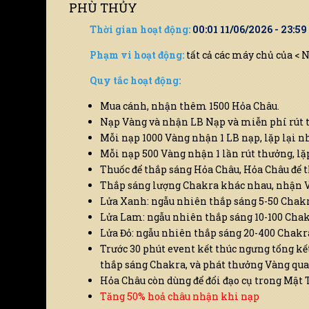
PHÙ THỦY
Thời gian hoạt động:
00:01 11/06/2026 - 23:59
Phạm vi hoạt động:
tất cả các máy chủ của < 
Quy tắc hoạt động:
Mua cánh, nhận thêm 1500 Hỏa Châu.
Nạp Vàng và nhận LB Nạp và miễn phí rút 
Mỗi nạp 1000 Vàng nhận 1 LB nạp, lặp lại n
Mỗi nạp 500 Vàng nhận 1 lần rút thưởng, lặp 
Thuốc để thắp sáng Hỏa Châu, Hỏa Châu để 
Thắp sáng lượng Chakra khác nhau, nhận 
Lửa Xanh: ngẫu nhiên thắp sáng 5-50 Chak
Lửa Lam: ngẫu nhiên thắp sáng 10-100 Cha
Lửa Đỏ: ngẫu nhiên thắp sáng 20-400 Chakr
Trước 30 phút event kết thúc ngưng tổng k
thắp sáng Chakra, và phát thưởng Vàng qua
Hỏa Châu còn dùng để đổi đạo cụ trong Mật 
Tăng 50% hoả châu nhận khi nạp