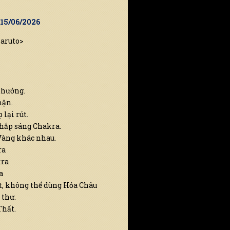
 15/06/2026
Naruto>
thưởng.
hận.
lại rút.
thắp sáng Chakra.
Vàng khác nhau.
ra
kra
a
ết, không thể dùng Hỏa Châu
 thư.
Thất.