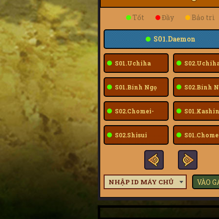
Tốt
Đầy
Bảo trì
S01.Daemon
S01.Uchiha
S02.Uchih
Sarada
Sarada
S01.Bính Ngọ
S02.Bính N
S02.Chomei-
S01.Kashin
Fuu
S02.Shisui
S01.Chome
Fuu
NHẬP ID MÁY CHỦ
VÀO 