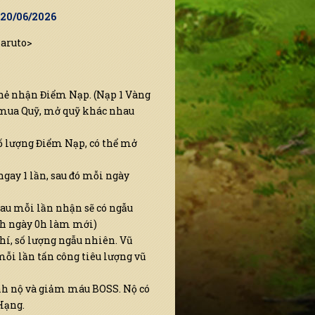
9 20/06/2026
Naruto>
thẻ nhận Điểm Nạp. (Nạp 1 Vàng
 mua Quỹ, mở quỹ khác nhau
ố lượng Điểm Nạp, có thể mở
ngay 1 lần, sau đó mỗi ngày
sau mỗi lần nhận sẽ có ngẫu
ách ngày 0h làm mới)
hí, số lượng ngẫu nhiên. Vũ
ỗi lần tấn công tiêu lượng vũ
nh nộ và giảm máu BOSS. Nộ có
Hạng.