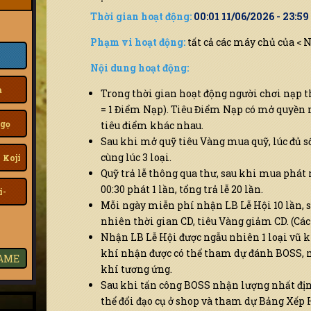
Thời gian hoạt động:
00:01 11/06/2026 - 23:5
Phạm vi hoạt động:
tất cả các máy chủ của < 
Nội dung hoạt động:
a
Trong thời gian hoạt động người chơi nạp 
= 1 Điểm Nạp). Tiêu Điểm Nạp có mở quyền
gọ
tiêu điểm khác nhau.
Sau khi mở quỹ tiêu Vàng mua quỹ, lúc đủ s
cùng lúc 3 loại.
 Koji
Quỹ trả lễ thông qua thư, sau khi mua phát 
00:30 phát 1 lần, tổng trả lễ 20 lần.
i-
Mỗi ngày miễn phí nhận LB Lễ Hội 10 lần, 
nhiên thời gian CD, tiêu Vàng giảm CD. (C
Nhận LB Lễ Hội được ngẫu nhiên 1 loại vũ k
khí nhận được có thể tham dự đánh BOSS, m
GAME
khí tương ứng.
Sau khi tấn công BOSS nhận lượng nhất đị
thể đổi đạo cụ ở shop và tham dự Bảng Xếp 