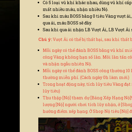
Có 5 loại vũ khí khác nhau, dùng vũ khí cấp 
mất nhiều máu, nhận nhiều Nộ.
Sau khi máu BOSS bằng 0 tiêu Vàng vượt ải, n
qua ải, máu BOSS sẽ đầy.
Sau khi qua ải nhận LB Vượt Ải, LB Vượt Ải
Chú ý:
Vượt Ải có thể bị thất bại, sau khi thấ
Mỗi ngày có thể đánh BOSS bằng vũ khí miễn 
công Vàng không hạn số lần. Mõi lần tấn 
và nhận ngẫu nhiên Nộ.
Mỗi ngày có thể đánh BOSS công thường 10 lầ
thường miễn phí. (Cách ngày 0h làm mới)
Trong hoạt động này, tích lũy tiêu Vàng đạ
lũy tiêu)
Thu thập [Nộ] tham dự [Bảng Xếp Hạng Nộ]
lượng [Nộ] người chơi tích lũy nhận, ở [Sho
hưởng điểm xếp hạng. Ở Shop Nộ tiêu [Nộ] đổi