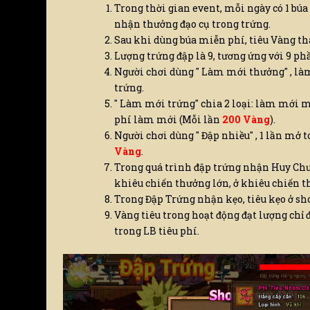
Trong thời gian event, mỗi ngày có 1 búa
nhận thưởng đạo cụ trong trứng.
Sau khi dùng búa miễn phí, tiêu Vàng tha
Lượng trứng đập là 9, tương ứng với 9 ph
Người chơi dùng " Làm mới thưởng" , là
trứng.
" Làm mới trứng" chia 2 loại: làm mới mi
phí làm mới (Mỗi lần
200 Vàng
).
Người chơi dùng " Đập nhiều" , 1 lần mở 
Vàng
.
Trong quá trình đập trứng nhận Huy Ch
khiêu chiến thưởng lớn, ở khiêu chiến t
Trong Đập Trứng nhận kẹo, tiêu kẹo ở shop
Vàng tiêu trong hoạt động đạt lượng chỉ
trong LB tiêu phí.