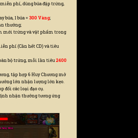
 miễn phí, dùng búa đập trứng,
y búa, 1 búa =
300 Vàng
;
ần thưởng;
m mới trứng và vật phẩm trong
ễn phí (Cần hết CD) và tiêu
toàn bộ trứng, mỗi lần tiêu
2400
ương, tập hợp 6 Huy Chương mở
hưởng lớn nhận lượng lớn kẹo.
 đổi các loại đạo cụ.
 định nhận thưởng tương ứng