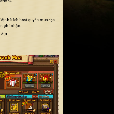
Naruto>
ỉ định kích hoạt quyền mua đạo
ễn phí nhận.
 dứt