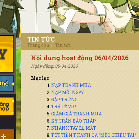
TIN TỨC
Trang chủ
Tin tức
Nội dung hoạt động 06/04/2026
Ngày đăng: 05-04-2026
Mục lục
NẠP TRANH MUA
NẠP MỖI NGÀY
ĐẬP TRỨNG
TRẢ LỄ VIP
GIẢM GIÁ TRANH MUA
KỲ TRÂN BẢO THÁP
NHANH TAY LẸ MẮT
TÚI TIỀN THANH OA “MÈO CHIÊU TÀI”