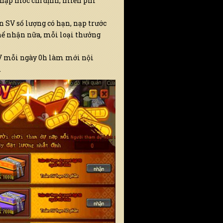
 nạp mốc chỉ định, miễn phí
n SV số lượng có hạn, nạp trước
hể nhận nữa, mỗi loại thưởng
V mỗi ngày 0h làm mới nội
.