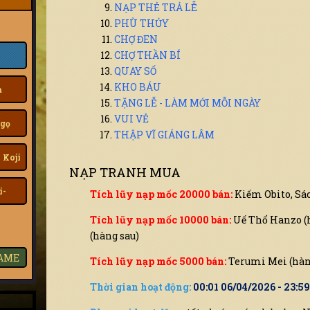
NẠP THẺ TRẢ LỄ
PHÙ THỦY
CHỢ ĐEN
CHỢ THẦN BÍ
QUAY SỐ
KHO BÁU
a
TẶNG LỄ - LÀM MỚI MỖI NGÀY
VUI VẺ
gọ
THẬP VĨ GIÁNG LÂM
 Koji
NẠP TRANH MUA
i-
Tích lũy nạp mốc 20000 bán:
Kiếm Obito, Sách
Tích lũy nạp mốc 10000 bán:
Uế Thổ Hanzo (
(hàng sau)
GAME
Tích lũy nạp mốc 5000 bán:
Terumi Mei (hàng
Thời gian hoạt động:
00:01 06/04/2026 - 23:5