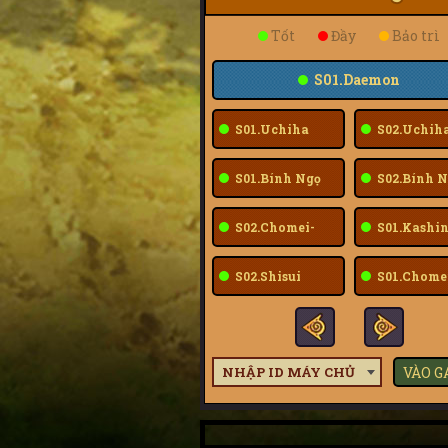
Tốt
Đầy
Bảo trì
S01.Daemon
S01.Uchiha
S02.Uchih
Sarada
Sarada
S01.Bính Ngọ
S02.Bính N
S02.Chomei-
S01.Kashin
Fuu
S02.Shisui
S01.Chome
Fuu
NHẬP ID MÁY CHỦ
VÀO 