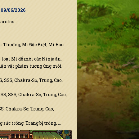
9 09/06/2026
Naruto>
ì Thường, Mì Đặc Biệt, Mì Rau
 loại Mì để mời các Ninja ăn.
 nhận vật phẩm tương ứng mỗi
S, SSS, Chakra-Sơ, Trung, Cao,
, SS, SSS, Chakra-Sơ, Trung, Cao,
SSS, Chakra-Sơ, Trung, Cao,
sức trống, Trang bị trống, …