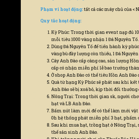
Phạm vi hoạt động:
tất cả các máy chủ của < 
Chọn server để nhận code
Quy tắc hoạt động:
Vui lòng chọn
Kỳ Phúc: Trong thời gian event nạp đủ 1
mỗi tiêu 1000 vàng nhận 1 Đá Nguyên Tố.
Dùng Đá Nguyên Tố để tiến hành kỳ phúc
vàng bù đầy lượng còn thiếu, 1 Đá Nguyên
Cây Anh Đào cấp càng cao, sản lượng Hồn
cấp có nhận miễn phí lễ bao trưởng thàn
Ở shop Anh Đào có thể tiêu Hồn Anh Đào đ
Quà từ hạng Kỳ Phúc sẽ phát sau khi kết 
Anh Đào sẽ bị xoá bỏ, kịp thời đổi thưởng 
Nông Trại: Trong thời gian sk, người chơ
hạt và LB Anh Đào.
Bấm nút làm mới để có thể làm mới vật
0h hệ thống phát miễn phí 3 hạt, phẩm 
Sau khi mua hạt, trồng hạt ở Nông Trại, 
thể sản sinh Anh Đào.