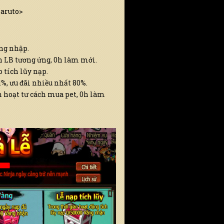
Naruto>
ng nhập.
 LB tương ứng, 0h làm mới.
 tích lũy nạp.
1%, ưu đãi nhiều nhất 80%.
 hoạt tư cách mua pet, 0h làm