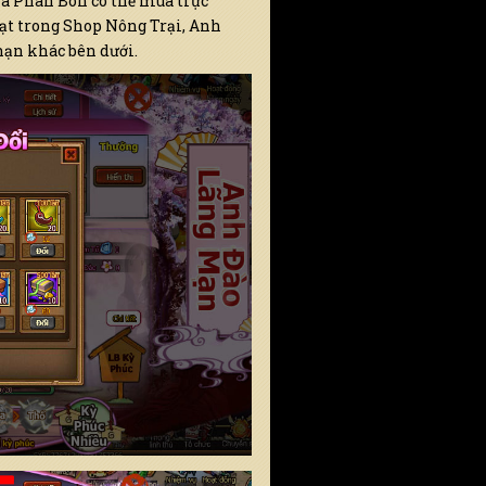
và Phân Bón có thể mua trực
ạt trong Shop Nông Trại, Anh
i hạn khác bên dướ
i.