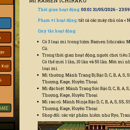
MÌ RAMEN ICHIRAKU
Thời gian hoạt động:
00:01 31/05/2026 - 23:5
Phạm vi hoạt động:
tất cả các máy chủ của < 
Quy tắc hoạt động:
a
Có 3 loại mì trong tiệm Ramen Ichiraku: M
Củ.
gọ
Trong thời gian hoạt động, người chơi tiêu 3
Có thể mời 1 lần, 10 lần và 50 lần. Mời mì
 Koji
loại mì.
Mì thường: Mảnh Trang Bị Bậc D, C, B, A, S, S
i-
Thượng, Kage, Huyền Thoại
Mì đặc biệt: Mảnh Trang Sức Bậc D, C, B, A, S
Thượng, Kage, Huyền Thoại
Mì rau củ: Mảnh Ninja Bậc D, C, B, A, S, SS, 
GAME
Thượng, Kage, Huyền Thoại
Shop đổi: các vật phẩm hiếm như Ryo, Trang 