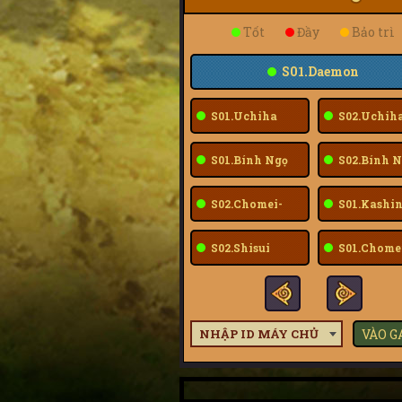
Tốt
Đầy
Bảo trì
S01.Daemon
S01.Uchiha
S02.Uchih
Sarada
Sarada
S01.Bính Ngọ
S02.Bính N
S02.Chomei-
S01.Kashin
Fuu
S02.Shisui
S01.Chome
Fuu
NHẬP ID MÁY CHỦ
VÀO 