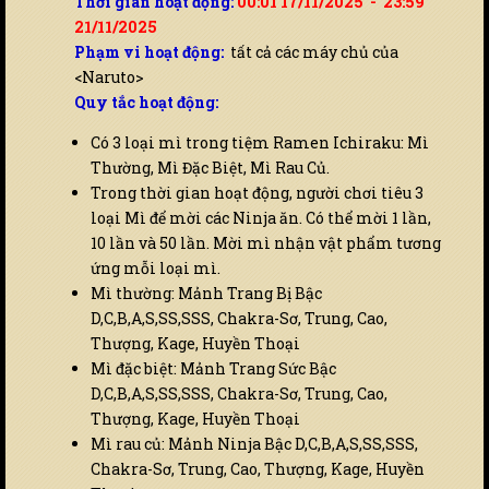
Thời gian hoạt động:
00:01 17/11/2025 - 23:59
21/11/2025
Phạm vi hoạt động:
tất cả các máy chủ của
<Naruto>
Quy tắc hoạt động:
Có 3 loại mì trong tiệm Ramen Ichiraku: Mì
Thường, Mì Đặc Biệt, Mì Rau Củ.
Trong thời gian hoạt động, người chơi tiêu 3
loại Mì để mời các Ninja ăn. Có thể mời 1 lần,
10 lần và 50 lần. Mời mì nhận vật phẩm tương
ứng mỗi loại mì.
Mì thường: Mảnh Trang Bị Bậc
D,C,B,A,S,SS,SSS, Chakra-Sơ, Trung, Cao,
Thượng, Kage, Huyền Thoại
Mì đặc biệt: Mảnh Trang Sức Bậc
D,C,B,A,S,SS,SSS, Chakra-Sơ, Trung, Cao,
Thượng, Kage, Huyền Thoại
Mì rau củ: Mảnh Ninja Bậc D,C,B,A,S,SS,SSS,
Chakra-Sơ, Trung, Cao, Thượng, Kage, Huyền