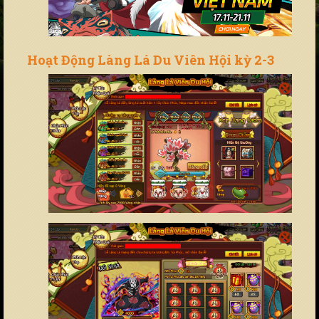
Hoạt Động Làng Lá Du Viên Hội kỳ 2-3