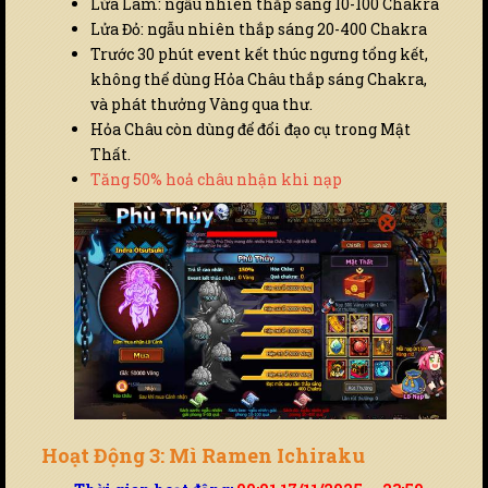
Lửa Lam: ngẫu nhiên thắp sáng 10-100 Chakra
Lửa Đỏ: ngẫu nhiên thắp sáng 20-400 Chakra
Trước 30 phút event kết thúc ngưng tổng kết,
không thể dùng Hỏa Châu thắp sáng Chakra,
và phát thưởng Vàng qua thư.
Hỏa Châu còn dùng để đổi đạo cụ trong Mật
Thất.
Tăng 50% hoả châu nhận khi nạp
Hoạt Động 3: Mì Ramen Ichiraku