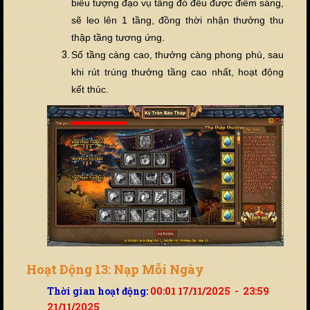
biểu tượng đạo vụ tầng đó đ
ề
u được điểm sáng,
sẽ leo lên 1 tầng, đồng thời nhận thưởng thu
thập tầng tương ứng.
Số tầng càng cao, thưởng càng phong phú, sau
khi rút trúng thưởng tầng cao nhất, hoạt động
k
ế
t thúc.
Hoạt Động 13: Nạp Mỗi Ngày
Thời gian hoạt động:
00:01 17/11/2025 - 23:59
21/11/2025